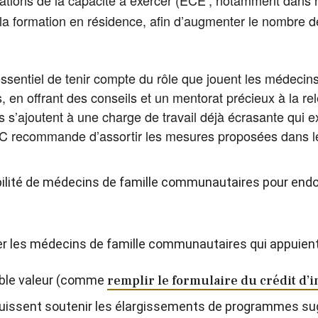
ations de la capacité à exercer (ECE ; notamment dans 
 la formation en résidence, afin d’augmenter le nombre 
essentiel de tenir compte du rôle que jouent les médec
n offrant des conseils et un mentorat précieux à la relèv
és s’ajoutent à une charge de travail déjà écrasante qu
FC recommande d’assortir les mesures proposées dans l
ibilité de médecins de famille communautaires pour endos
er les médecins de famille communautaires qui appuient
aible valeur (comme
remplir le formulaire du crédit d
puissent soutenir les élargissements de programmes sug