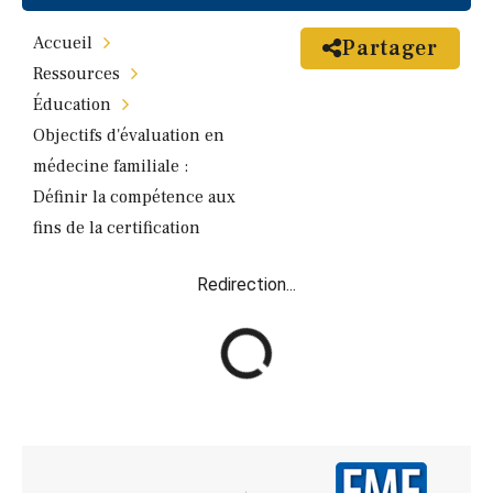
Accueil
Partager
Ressources
Éducation
Objectifs d'évaluation en
médecine familiale :
Définir la compétence aux
fins de la certification
Redirection...
R
e
d
i
r
e