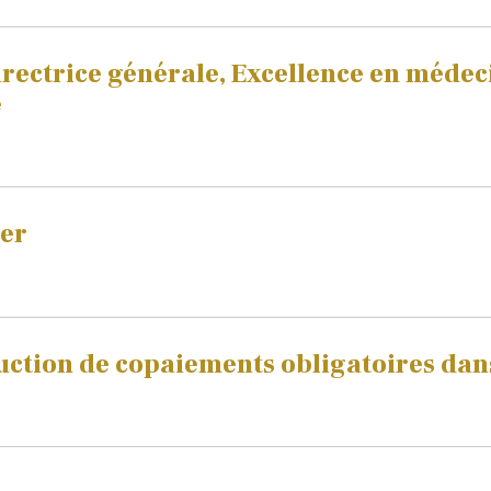
ectrice générale, Excellence en médeci
e
ler
uction de copaiements obligatoires dans