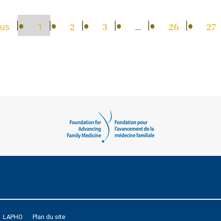
ous
1
2
3
…
26
27
LAPHO
Plan du site