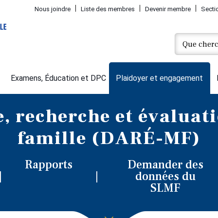
Nous joindre
Liste des membres
Devenir membre
Secti
Examens, Éducation et DPC
Plaidoyer et engagement
, recherche et évaluat
famille (DARÉ-MF)
Rapports
Demander des
données du
SLMF