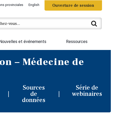
ons provinciales
English
Ouverture de session
Nouvelles et événements
Ressources
ion – Médecine de
Sources
Série de
de
webinaires
données