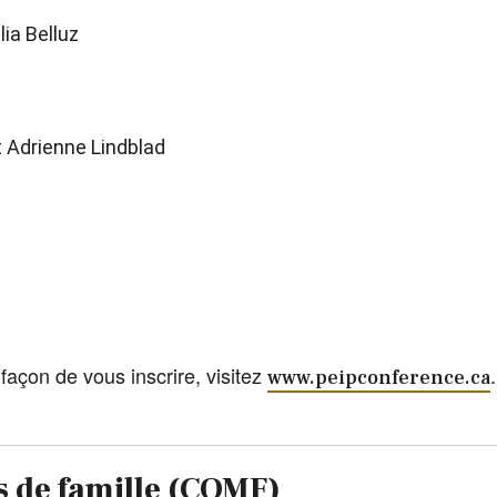
ia Belluz
 Adrienne Lindblad
 façon de vous inscrire, visitez
.
www.peipconference.ca
s de famille (CQMF)