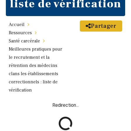
liste de vérification
Accueil
Partager
Ressources
Santé carcérale
Meilleures pratiques pour
le recrutement et la
rétention des médecins
clans les établissements
correctionnels : liste de
vérification
Redirection...
R
e