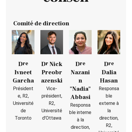
Comité de direction
re
r
re
re
D
D
Nick
D
D
Ivneet
Preobr
Nazani
Dalia
Garcha
azenski
n
Hasan
"Nadia"
Président
Vice-
Responsa
e, R2,
président,
ble
Abbasi
Université
R2,
externe à
Responsa
de
Université
la
ble interne
Toronto
d'Ottawa
direction,
à la
R2,
direction,