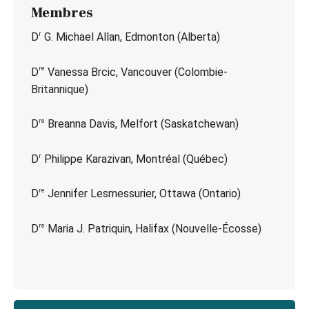
Membres
r
D
G. Michael Allan, Edmonton (Alberta)
re
D
Vanessa Brcic, Vancouver (Colombie-
Britannique)
re
D
Breanna Davis, Melfort (Saskatchewan)
r
D
Philippe Karazivan, Montréal (Québec)
re
D
Jennifer Lesmessurier, Ottawa (Ontario)
re
D
Maria J. Patriquin, Halifax (Nouvelle-Écosse)