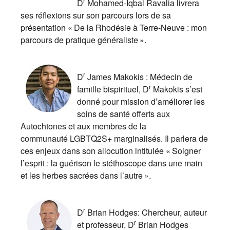
r
D
Mohamed-Iqbal Ravalia livrera
ses réflexions sur son parcours lors de sa
présentation « De la Rhodésie à Terre-Neuve : mon
parcours de pratique généraliste ».
r
D
James Makokis : Médecin de
r
famille bispirituel, D
Makokis s’est
donné pour mission d’améliorer les
soins de santé offerts aux
Autochtones et aux membres de la
communauté LGBTQ2S+ marginalisés. Il parlera de
ces enjeux dans son allocution intitulée « Soigner
l’esprit : la guérison le stéthoscope dans une main
et les herbes sacrées dans l’autre ».
r
D
Brian Hodges: Chercheur, auteur
r
et professeur, D
Brian Hodges