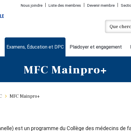
Nous joindre
Liste des membres
Devenir membre
Secti
Examens, Éducation et DPC
Plaidoyer et engagement
MFC Mainpro+
C
MFC Mainpro+
nelle) est un programme du Collège des médecins de f