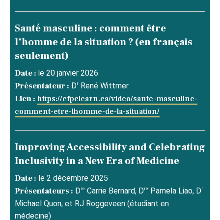
Santé masculine : comment être
l’homme de la situation ? (en français
seulement)
Date :
le 20 janvier 2026
r
Présentateur :
D
René Wittmer
Lien :
https://cfpclearn.ca/video/sante-masculine-
comment-etre-lhomme-de-la-situation/
Improving Accessibility and Celebrating
Inclusivity in a New Era of Medicine
Date :
le 2 décembre 2025
re
re
r
Présentateurs :
D
Carrie Bernard, D
Pamela Liao, D
Michael Quon, et RJ Roggeveen (étudiant en
médecine)