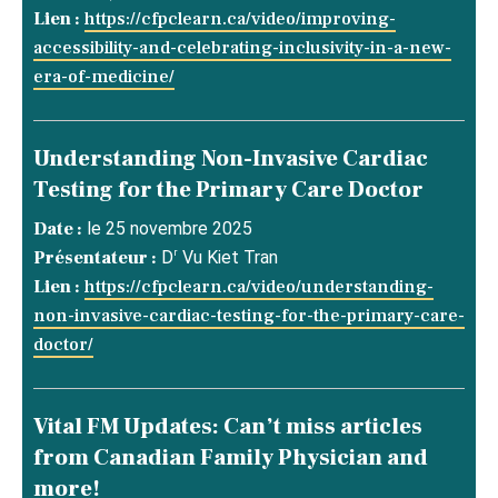
Lien :
https://cfpclearn.ca/video/improving-
accessibility-and-celebrating-inclusivity-in-a-new-
era-of-medicine/
Understanding Non-Invasive Cardiac
Testing for the Primary Care Doctor
Date :
le 25 novembre 2025
r
Présentateur :
D
Vu Kiet Tran
Lien :
https://cfpclearn.ca/video/understanding-
non-invasive-cardiac-testing-for-the-primary-care-
doctor/
Vital FM Updates: Can’t miss articles
from Canadian Family Physician and
more!