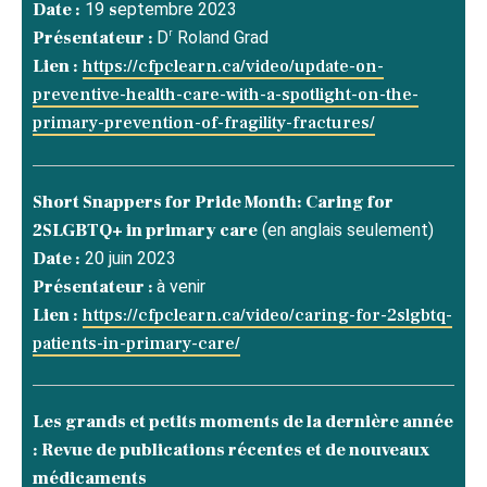
Date :
19
s
eptembre 2023
r
Présentateur :
D
Roland Grad
Lien :
https://cfpclearn.ca/video/update-on-
preventive-health-care-with-a-spotlight-on-the-
primary-prevention-of-fragility-fractures/
Short Snappers for Pride Month: Caring for
2SLGBTQ+ in primary care
(en anglais seulement)
Date :
20 juin 2023
Présentateur :
à venir
Lien :
https://cfpclearn.ca/video/caring-for-2slgbtq-
patients-in-primary-care/
Les grands et petits moments de la dernière année
: Revue de publications récentes et de nouveaux
médicaments