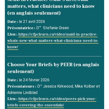
matters, what clinicians need to know
(en anglais seulement)
Date :
le 21 avril 2026
re
Présentatrice :
D
Stefanie Green
Lien :
https://cfpclearn.ca/video/maid-in-practice-
whats-new-what-matters-what-clinicians-need-to-
know/
Choose Your Briefs by PEER (en anglais
seulement)
Date :
le 24 février 2026
rs
Présentateurs :
D
Jessica Kirkwood, Mike Kolber et
Adrienne Lindblad
Lien :
https://cfpclearn.ca/video/peers-pick-your-
briefs-covering-the-essentials/