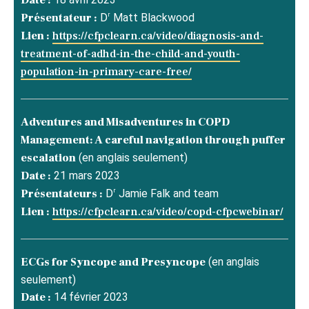
Date :
r
Présentateur :
D
Matt Blackwood
Lien :
https://cfpclearn.ca/video/diagnosis-and-
treatment-of-adhd-in-the-child-and-youth-
population-in-primary-care-free/
Adventures and Misadventures in COPD
Management: A careful navigation through puffer
escalation
(en anglais seulement)
Date :
21 mars 2023
r
Présentateurs :
D
Jamie Falk and team
Lien :
https://cfpclearn.ca/video/copd-cfpcwebinar/
ECGs for Syncope and Presyncope
(en anglais
seulement)
Date :
14 février 2023