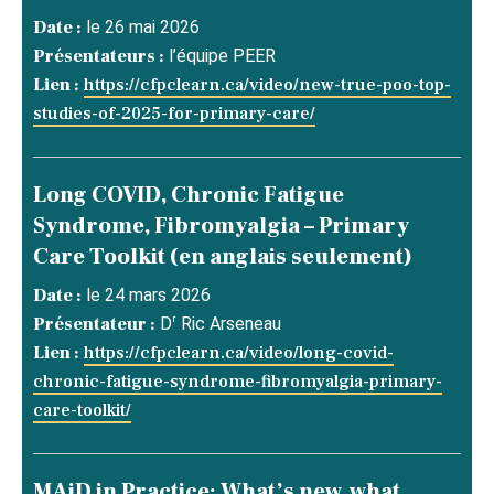
Date :
le 26 mai 2026
Présentateurs :
l’équipe PEER
Lien :
https://cfpclearn.ca/video/new-true-poo-top-
studies-of-2025-for-primary-care/
Long COVID, Chronic Fatigue
Syndrome, Fibromyalgia – Primary
Care Toolkit (en anglais seulement)
Date :
le 24 mars 2026
r
Présentateur :
D
Ric Arseneau
Lien :
https://cfpclearn.ca/video/long-covid-
chronic-fatigue-syndrome-fibromyalgia-primary-
care-toolkit/
MAiD in Practice: What’s new, what