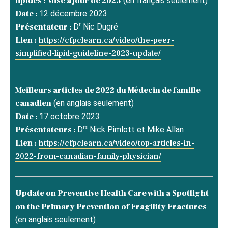
lipides : Mise à jour de 2023
(en français seulement)
Date :
12 décembre 2023
r
Présentateur :
D
Nic Dugré
Lien :
https://cfpclearn.ca/video/the-peer-
simplified-lipid-guideline-2023-update/
Meilleurs articles de 2022 du Médecin de famille
canadien
(en anglais seulement)
Date :
17 octobre 2023
rs
Présentateurs :
D
Nick Pimlott et Mike Allan
Lien :
https://cfpclearn.ca/video/top-articles-in-
2022-from-canadian-family-physician/
Update on Preventive Health Care with a Spotlight
on the Primary Prevention of Fragility Fractures
(en anglais seulement)