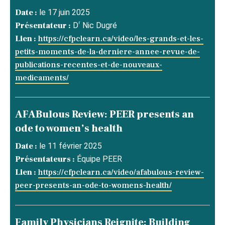
Date :
le 17 juin 2025
r
Présentateur :
D
Nic Dugré
Lien :
https://cfpclearn.ca/video/les-grands-et-les-
petits-moments-de-la-derniere-annee-revue-de-
publications-recentes-et-de-nouveaux-
medicaments/
AFABulous Review: PEER presents an
ode to women’s health
Date :
le 11 février 2025
Présentateurs :
Équipe PEER
Lien :
https://cfpclearn.ca/video/afabulous-review-
peer-presents-an-ode-to-womens-health/
Family Physicians Reignite: Building