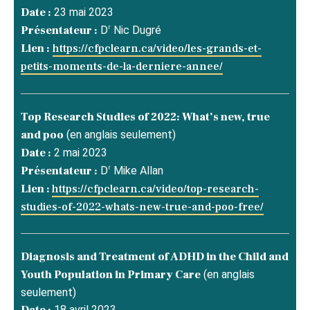
Date :
23 mai 2023
r
Présentateur :
D
Nic Dugré
Lien :
https://cfpclearn.ca/video/les-grands-et-
petits-moments-de-la-derniere-annee/
Top Research Studies of 2022: What’s new, true
and poo
(en anglais seulement)
Date :
2 mai 2023
r
Présentateur :
D
Mike Allan
Lien :
https://cfpclearn.ca/video/top-research-
studies-of-2022-whats-new-true-and-poo-free/
Diagnosis and Treatment of ADHD in the Child and
Youth Population in Primary Care
(en anglais
seulement)
18 avril 2023