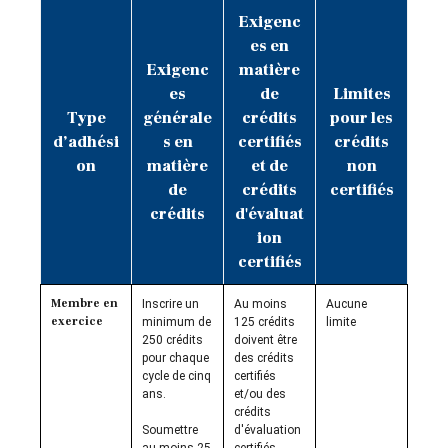
Exigenc
es en
Exigenc
matière
es
de
Limites
Type
générale
crédits
pour les
d’adhési
s en
certifiés
crédits
on
matière
et de
non
de
crédits
certifiés
crédits
d'évaluat
ion
certifiés
Membre en
Inscrire un
Au moins
Aucune
exercice
minimum de
125 crédits
limite
250 crédits
doivent être
pour chaque
des crédits
cycle de cinq
certifiés
ans.
et/ou des
crédits
Soumettre
d'évaluation